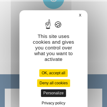
X
Satisfaction
This site uses
cookies and gives
you control over
what you want to
Accompagnement
activate
OK, accept all
Deny all cookies
Ils nous font confiance :
Personalize
Privacy policy