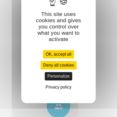
Conseil
This site uses
cookies and gives
you control over
what you want to
activate
Qualité
OK, accept all
Deny all cookies
Personalize
Satisfaction
Privacy policy