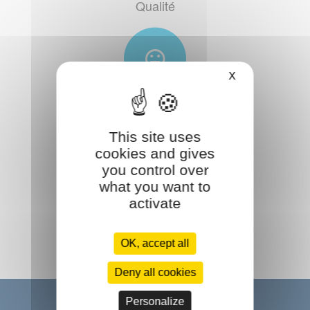
Qualité
X
Satisfaction
This site uses
cookies and gives
you control over
what you want to
activate
Accompagnement
OK, accept all
Deny all cookies
Personalize
Ils nous font confiance :