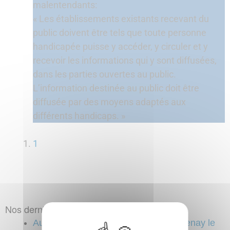
malentendants:
« Les établissements existants recevant du
public doivent être tels que toute personne
handicapée puisse y accéder, y circuler et y
recevoir les informations qui y sont diffusées,
dans les parties ouvertes au public.
L’information destinée au public doit être
diffusée par des moyens adaptés aux
différents handicaps. »
1
Nos dernières actualités
Auracast au Théâtre-Cinéma de Fontenay le