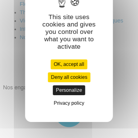
Fleury
Théâtre des Sablons à Neuilly
This site uses
Vidéo expliquant les boucles magnétiques
cookies and gives
Interview radio
you control over
Notre Dame de Paris
what you want to
activate
Contactez-nous
OK, accept all
Deny all cookies
Nos engagements Axe Audio :
Personalize
Privacy policy