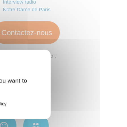
Interview radio
Notre Dame de Paris
Contactez-nous
engagements Axe Audio :
ou want to
nseil
Qualité
licy