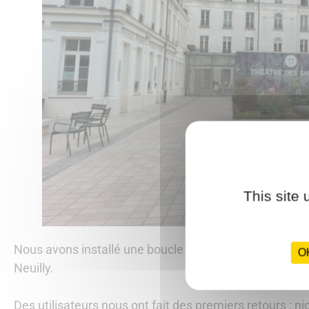
This site
Nous avons installé une boucle magnétique sous les g
OK
Neuilly.
Des utilisateurs nous ont fait des premiers retours : nic