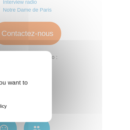
Interview radio
Notre Dame de Paris
Contactez-nous
engagements Axe Audio :
ou want to
nseil
Qualité
licy